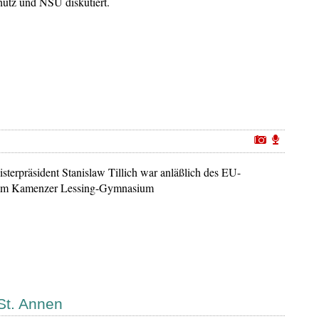
utz und NSU diskutiert.
sterpräsident Stanislaw Tillich war anläßlich des EU-
 am Kamenzer Lessing-Gymnasium
St. Annen