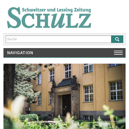
NAVIGATION
HOME
AUSGABEN
SCHULNEWS
INTERVIEWS/ REPORTAGEN
REZENSIONEN
KUNST/ KULTUR/ SPRACHEN
SPORT
SHOP