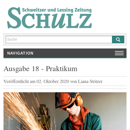
NAVIGATION
HOME
Ausgabe 18 - Praktikum
AUSGABEN
SCHULNEWS
Veröffentlicht am
02. Oktober 2020
von
Liana Stötzer
INTERVIEWS/ REPORTAGEN
REZENSIONEN
KUNST/ KULTUR/ SPRACHEN
SPORT
SHOP