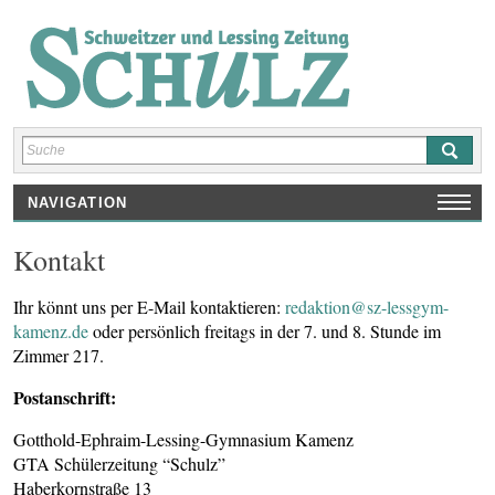
NAVIGATION
HOME
Kontakt
AUSGABEN
SCHULNEWS
Ihr könnt uns per E-Mail kontaktieren:
redaktion@sz-lessgym-
kamenz.de
oder persönlich freitags in der 7. und 8. Stunde im
INTERVIEWS/ REPORTAGEN
Zimmer 217.
REZENSIONEN
Postanschrift:
KUNST/ KULTUR/ SPRACHEN
SPORT
Gotthold-Ephraim-Lessing-Gymnasium Kamenz
GTA Schülerzeitung “Schulz”
SHOP
Haberkornstraße 13