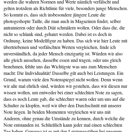
werden die wahren Normen und Werte nämlich verfälscht und
gelten trotzdem als Richtlinie für viele, besonders junge Menschen.
So kommt es, dass sich insbesondere jüngere Leute die
photogeshopte Taille, die man auch in Magazinen findet, selber
antrainieren oder durch Diät schmälern wollen. Oder dass die, die
nicht so schlank sind, gehatet werden. Dabei ist es doch in
Ordnung, keine Modellfigur zu haben. Das sich wie hier Leute mit
übertriebenen und verfälschten Werten vergleichen, finde ich
unverständlich, da jeder Mensch einzigartig ist. Würden wir also
alle gleich aussehen, dasselbe essen und tragen, oder uns gleich
benehmen, fehlte uns das Wichtigste was uns zum Menschen
macht: Die Individualität! Dasselbe gilt auch bei Leistungen. Ein
Grund, warum viele den Notenspiegel nicht wollen. Denn wenn
wir alle mal ehrlich sind, würden wir gestehen, dass wir diesen nur
wissen wollen, um entweder bei einer schlechten Note zu sagen,
dass es noch Leute gab, die schlechter waren oder um uns auf die
Schulter zu klopfen, weil wir über den Durchschnitt mit unserer
Note liegen. In beiden Momenten vergleichen wir uns mit
Anderen, ohne genau die Umstände zu kennen, durch welche die
Note entstanden ist. Schließlich kann jeder mal einen schlechten
Tag haben. Genauso ist es mit den Leistungsstäben bei unserem