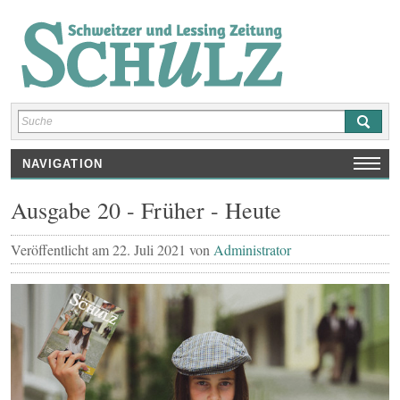
NAVIGATION
HOME
Ausgabe 20 - Früher - Heute
AUSGABEN
SCHULNEWS
Veröffentlicht am
22. Juli 2021
von
Administrator
INTERVIEWS/ REPORTAGEN
REZENSIONEN
KUNST/ KULTUR/ SPRACHEN
SPORT
SHOP