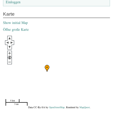
Einloggen
Karte
Show initial Map
Öffne große Karte
5 km
5 mi
Data CC-By-SA by
OpenStreetMap
. Rendered by
MapQuest
.