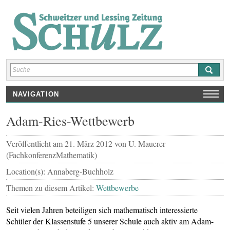
NAVIGATION
HOME
Adam-Ries-Wettbewerb
AUSGABEN
SCHULNEWS
Veröffentlicht am
21. März 2012
von
U. Mauerer
(FachkonferenzMathematik)
INTERVIEWS/ REPORTAGEN
Location(s): Annaberg-Buchholz
REZENSIONEN
Themen zu diesem Artikel:
Wettbewerbe
KUNST/ KULTUR/ SPRACHEN
SPORT
Seit vielen Jahren beteiligen sich mathematisch interessierte
SHOP
Schüler der Klassenstufe 5 unserer Schule auch aktiv am Adam-