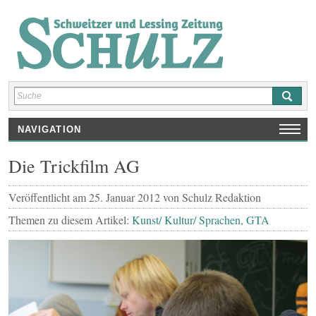
NAVIGATION
HOME
Die Trickfilm AG
AUSGABEN
SCHULNEWS
Veröffentlicht am
25. Januar 2012
von
Schulz Redaktion
INTERVIEWS/ REPORTAGEN
Themen zu diesem Artikel:
Kunst/ Kultur/ Sprachen
,
GTA
REZENSIONEN
KUNST/ KULTUR/ SPRACHEN
SPORT
SHOP