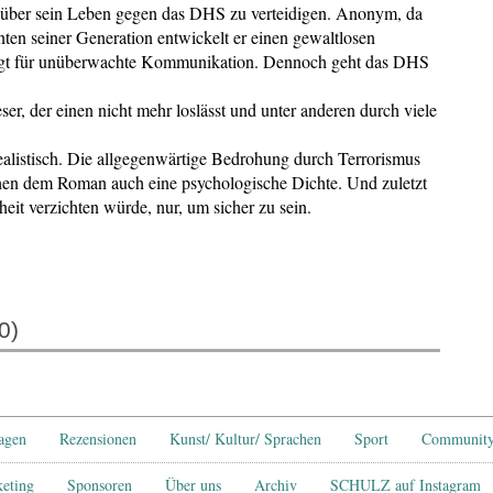
le über sein Leben gegen das DHS zu verteidigen. Anonym, da
innten seiner Generation entwickelt er einen gewaltlosen
orgt für unüberwachte Kommunikation. Dennoch geht das DHS
ser, der einen nicht mehr loslässt und unter anderen durch viele
realistisch. Die allgegenwärtige Bedrohung durch Terrorismus
ihen dem Roman auch eine psychologische Dichte. Und zuletzt
eit verzichten würde, nur, um sicher zu sein.
0)
tagen
Rezensionen
Kunst/ Kultur/ Sprachen
Sport
Communit
eting
Sponsoren
Über uns
Archiv
SCHULZ auf Instagram