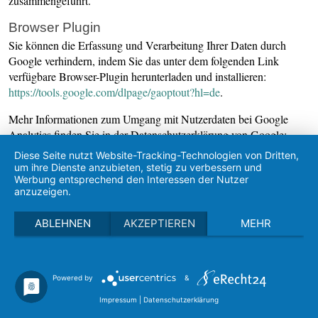
zusammengeführt.
Browser Plugin
Sie können die Erfassung und Verarbeitung Ihrer Daten durch
Google verhindern, indem Sie das unter dem folgenden Link
verfügbare Browser-Plugin herunterladen und installieren:
https://tools.google.com/dlpage/gaoptout?hl=de
.
Mehr Informationen zum Umgang mit Nutzerdaten bei Google
Analytics finden Sie in der Datenschutzerklärung von Google:
https://support.google.com/analytics/answer/6004245?hl=de
.
Diese Seite nutzt Website-Tracking-Technologien von Dritten,
um ihre Dienste anzubieten, stetig zu verbessern und
Google-Signale
Werbung entsprechend den Interessen der Nutzer
anzuzeigen.
Wir nutzen Google-Signale. Wenn Sie unsere Website besuchen,
erfasst Google Analytics u. a. Ihren Standort, Suchverlauf und
ABLEHNEN
AKZEPTIEREN
MEHR
YouTube-Verlauf sowie demografische Daten (Besucherdaten).
Diese Daten können mit Hilfe von Google-Signal für
personalisierte Werbung verwendet werden. Wenn Sie über ein
Google-Konto verfügen, werden die Besucherdaten von Google-
Powered by
&
Signal mit Ihrem Google-Konto verknüpft und für personalisierte
Impressum
|
Datenschutzerklärung
Werbebotschaften verwendet. Die Daten werden außerdem für die